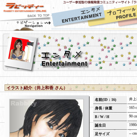
イラスト紹介（井上和香 さん）
井上
名前(ID：16)
165 c
身長 / 体重
90 cm
B / W / H
1980
誕生日
-- cm
足サイズ