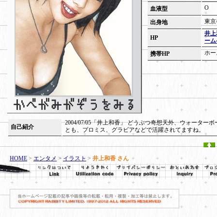
O
血液型
東京
出身地
井上
HP
ーム
ホー
携帯HP
2004/07/05「井上和香」 どうぶつ奇想天外、ウォータ
自己紹介
とも、プロミス、グラビアなどで活躍されてますね。
HOME
>
エンタメ
>
イラスト
>
井上和香 さん