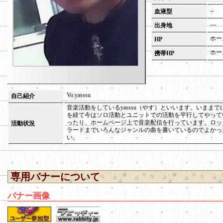
--
血液型
---
出身地
ホー
HP
ホー
携帯HP
Vo:yasssu
自己紹介
音楽活動をしているyasssu（やす）といいます。いまま
を経て今はソロ活動とユニットでの活動を平行してやって
ったり、ホームページ上で音楽配信を行っています。ロッ
活動状況
ラードまでいろんなジャンルの曲を書いているのでよかっ
い。
専用バナーについて
バナー画像