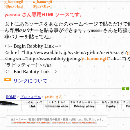
y_banner.gif
w_banner.gif
[88px×31px]
[88px×31px]
yasssu さん専用HTMLソースです。
以下にあるソースをあなたのホームページで貼るだけで簡単に
ん専用のバナーを貼る事ができます。yasssu さんを応
非バナーを貼ってね。
<!-- Begin Rabbity Link -->
<a href="http://www.rabbity.jp/system/cgi-bin/user/usr.cgi?
g
<img src="http://www.rabbity.jp/img/
y_banner.gif
" alt=
[ラビッティー]"></a>
<!-- End Rabbity Link -->
リンクについて
HOME
>
プロフィール
>
yasssu さん