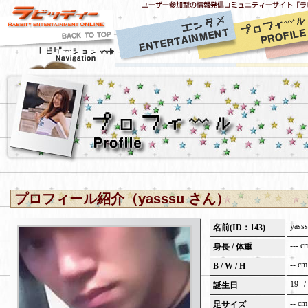
プロフィール紹介（yasssu さん）
yass
名前(ID：143)
--- c
身長 / 体重
-- cm
B / W / H
19--/-
誕生日
-- cm
足サイズ