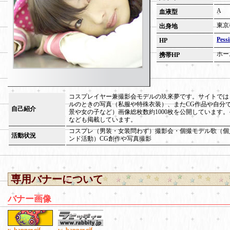
A
血液型
東京
出身地
Pessi
HP
ホー
携帯HP
コスプレイヤー兼撮影会モデルの玖來夢です。サイトでは
ルのときの写真（私服や特殊衣装）、またCG作品や自分
自己紹介
景や女の子など）画像総枚数約1000枚を公開しています
なども掲載しています。
コスプレ（男装・女装問わず）撮影会・個撮モデル歌（個
活動状況
ンド活動）CG創作や写真撮影
専用バナーについて
バナー画像