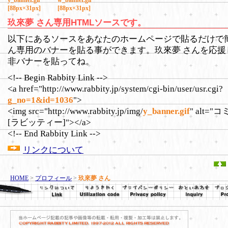
y_banner.gif
w_banner.gif
[88px×31px]
[88px×31px]
玖來夢 さん専用HTMLソースです。
以下にあるソースをあなたのホームページで貼るだけで簡
ん専用のバナーを貼る事ができます。玖來夢 さんを応援
非バナーを貼ってね。
<!-- Begin Rabbity Link -->
<a href="http://www.rabbity.jp/system/cgi-bin/user/usr.cgi?
g_no=1&id=1036
">
<img src="http://www.rabbity.jp/img/
y_banner.gif
" alt=
[ラビッティー]"></a>
<!-- End Rabbity Link -->
リンクについて
HOME
>
プロフィール
>
玖來夢 さん