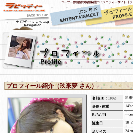
プロフィール紹介（玖來夢 さん）
玖來
名前(ID：1036)
149 c
身長 / 体重
-- cm
B / W / H
19--/
誕生日
24 c
足サイズ